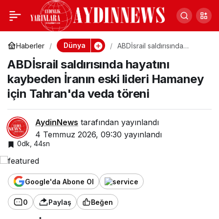
ABDİsrail saldırısında
0
hayatını kaybeden İranın
Dünya
Haberler
ABDİsrail saldırısında
hayatını kaybeden İranın
ABDİsrail saldırısında hayatını
eski lideri Hamaney için
eski lideri Hamaney için
Tahran'da veda töreni
kaybeden İranın eski lideri Hamaney
için Tahran'da veda töreni
Tahran'da veda töreni
AydinNews
tarafından yayınlandı
4 Temmuz 2026, 09:30
yayınlandı
0dk, 44sn
Google'da Abone Ol
0
Paylaş
Beğen