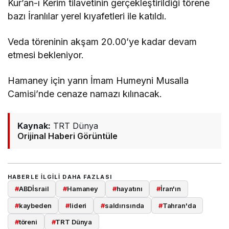
Kur’an-ı Kerim tilavetinin gerçekleştirildiği törene
bazı İranlılar yerel kıyafetleri ile katıldı.
​​​​​​​Veda töreninin akşam 20.00’ye kadar devam
etmesi bekleniyor.
Hamaney için yarın İmam Humeyni Musalla
Camisi’nde cenaze namazı kılınacak.
Kaynak:
TRT Dünya
Orijinal Haberi Görüntüle
HABERLE ILGILI DAHA FAZLASI
#
ABDİsrail
#
Hamaney
#
hayatını
#
İran'ın
#
kaybeden
#
lideri
#
saldırısında
#
Tahran'da
#
töreni
#
TRT Dünya