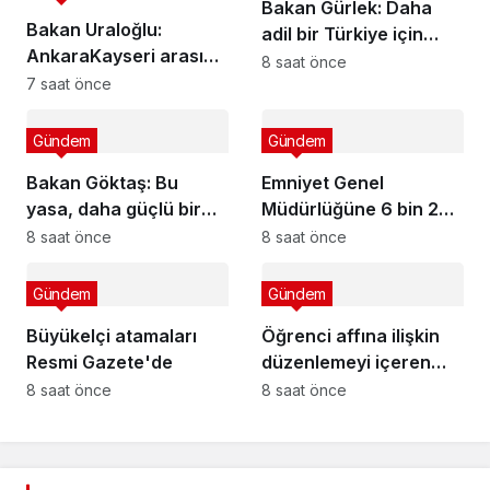
Bakan Gürlek: Daha
Bakan Uraloğlu:
adil bir Türkiye için
AnkaraKayseri arası
adalet sistemimizi
8 saat önce
yüksek hızlı tren ile 1
7 saat önce
geliştirmeye devam
saat 45 dakikaya
edeceğiz
düşecek
Gündem
Gündem
Bakan Göktaş: Bu
Emniyet Genel
yasa, daha güçlü bir
Müdürlüğüne 6 bin 250
Türkiye'nin temelini
kadro ihdas edildi
8 saat önce
8 saat önce
oluşturacak
Gündem
Gündem
Büyükelçi atamaları
Öğrenci affına ilişkin
Resmi Gazete'de
düzenlemeyi içeren
kanun yürürlüğe girdi
8 saat önce
8 saat önce