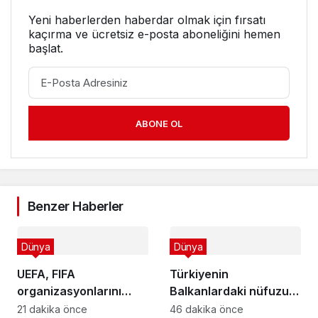
Yeni haberlerden haberdar olmak için fırsatı
kaçırma ve ücretsiz e-posta aboneliğini hemen
başlat.
ABONE OL
Benzer Haberler
Dünya
Dünya
UEFA, FIFA
Türkiyenin
organizasyonlarını
Balkanlardaki nüfuzu
boykot kararından geri
Yunanistanda gündem
21 dakika önce
46 dakika önce