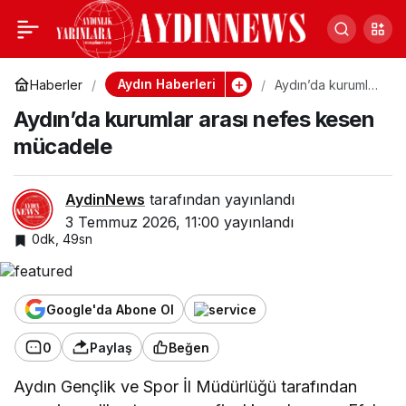
Mavi Gök, Boeing 777 ile
0
Paylaş
Antalya Hattında
Aydın Haberleri
Haberler
Aydın’da kurumlar
arası nefes kesen
Aydın’da kurumlar arası nefes kesen
mücadele
Kapasiteyi Yüzde 22
mücadele
Artırdı
AydinNews
tarafından yayınlandı
3 Temmuz 2026, 11:00
yayınlandı
0dk, 49sn
Google'da Abone Ol
0
Paylaş
Beğen
Aydın Gençlik ve Spor İl Müdürlüğü tarafından