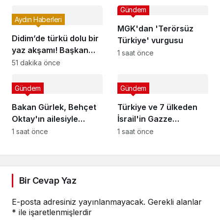
adım atmadı
oldu
Gündem
Aydın Haberleri
MGK'dan 'Terörsüz
Didim’de türkü dolu bir
Türkiye' vurgusu
yaz akşamı! Başkan
1 saat önce
Gençay’dan
51 dakika önce
vatandaşlara davet
Gündem
Gündem
Bakan Gürlek, Behçet
Türkiye ve 7 ülkeden
Oktay'ın ailesiyle
İsrail'in Gazze
görüştü: İnşallah
saldırılarına ortak tepki
1 saat önce
1 saat önce
burada karanlık bir
nokta kalmayacak
Bir Cevap Yaz
E-posta adresiniz yayınlanmayacak.
Gerekli alanlar
*
ile işaretlenmişlerdir