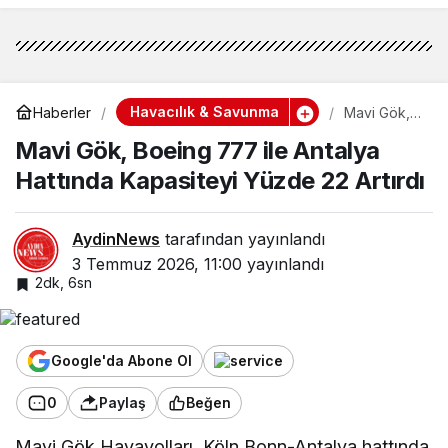
Havacılık & Savunma
Haberler
Mavi Gök,
Boeing 777
Mavi Gök, Boeing 777 ile Antalya
ile Antalya
Hattında
Hattında Kapasiteyi Yüzde 22 Artırdı
Kapasiteyi
Yüzde 22
Artırdı
AydinNews
tarafından yayınlandı
3 Temmuz 2026, 11:00
yayınlandı
2dk, 6sn
Google'da Abone Ol
0
Paylaş
Beğen
Mavi Gök Havayolları, Köln Bonn-Antalya hattında