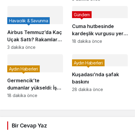
damadı da gözaltına
alındı
Gündem
Havacılık & Savunma
Cuma hutbesinde
Airbus Temmuz’da Kaç
kardeşlik vurgusu yer
Uçak Sattı? Rakamlar
aldı
18 dakika önce
Açıklandı
3 dakika önce
Aydın Haberleri
Aydın Haberleri
Kuşadası’nda şafak
Germencik’te
baskını
dumanlar yükseldi: İş
28 dakika önce
yeri yangını korkuttu
18 dakika önce
Bir Cevap Yaz