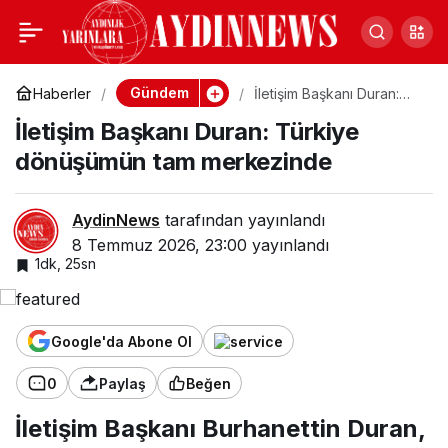
İletişim Başkanı Duran:
0
Türkiye dönüşümün tam
Gündem
Haberler
İletişim Başkanı Duran:
Türkiye dönüşümün tam
İletişim Başkanı Duran: Türkiye
merkezinde
merkezinde
dönüşümün tam merkezinde
AydinNews
tarafından yayınlandı
8 Temmuz 2026, 23:00
yayınlandı
1dk, 25sn
Google'da Abone Ol
0
Paylaş
Beğen
İletişim Başkanı Burhanettin Duran,