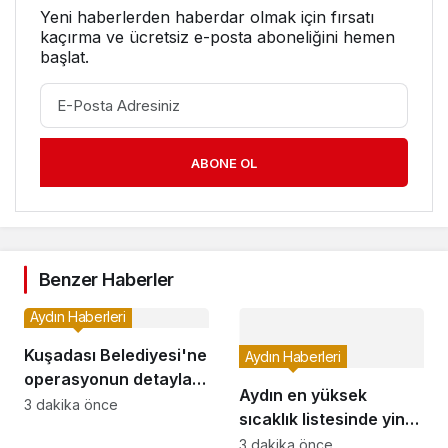
Yeni haberlerden haberdar olmak için fırsatı
kaçırma ve ücretsiz e-posta aboneliğini hemen
başlat.
ABONE OL
Benzer Haberler
Aydın Haberleri
Kuşadası Belediyesi'ne
Aydın Haberleri
operasyonun detayları
Aydın en yüksek
belli oldu! Bülent
3 dakika önce
sıcaklık listesinde yine
Tezcan'ın kızı ve
ilk üçte
3 dakika önce