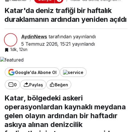
haftalık duraklamanın
Katar'da deniz trafiği bir haftalık
ardından yeniden açıldı
duraklamanın ardından yeniden açıldı
AydinNews
tarafından yayınlandı
5 Temmuz 2026, 15:21
yayınlandı
1dk, 12sn
Google'da Abone Ol
0
Paylaş
Beğen
Katar, bölgedeki askeri
operasyonlardan kaynaklı meydana
gelen olayın ardından bir haftadır
askıya alınan denizcilik