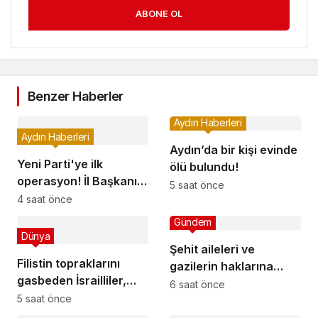
ABONE OL
Benzer Haberler
Aydın Haberleri
Aydın Haberleri
Aydın’da bir kişi evinde
Yeni Parti'ye ilk
ölü bulundu!
operasyon! İl Başkanı
5 saat önce
gözaltında
4 saat önce
Gündem
Dünya
Şehit aileleri ve
Filistin topraklarını
gazilerin haklarına
gasbeden İsrailliler,
ilişkin kanun teklifi,
6 saat önce
işgal altındaki Batı
5 saat önce
TBMM Milli Savunma
Şeriadaki saldırılarını
Komisyonunda kabul