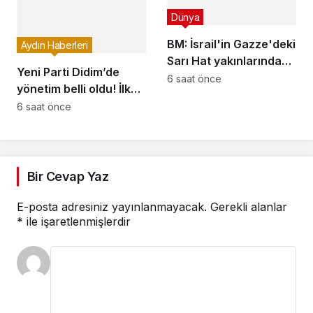
sürdürdü
edildi
Dünya
BM: İsrail'in Gazze'deki
Aydın Haberleri
Sarı Hat yakınlarındaki
Yeni Parti Didim’de
saldırıları Filistinlilerin
6 saat önce
yönetim belli oldu! İlk
yaşamını sekteye
toplantıda yol haritası
6 saat önce
uğratıyor
konuşuldu
Bir Cevap Yaz
E-posta adresiniz yayınlanmayacak.
Gerekli alanlar
*
ile işaretlenmişlerdir