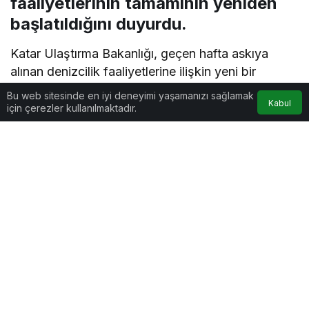
faaliyetlerinin tamamının yeniden
başlatıldığını duyurdu.
Katar Ulaştırma Bakanlığı, geçen hafta askıya
alınan denizcilik faaliyetlerine ilişkin yeni bir
açıklama yaptı.
Bu web sitesinde en iyi deneyimi yaşamanızı sağlamak
Kabul
için çerezler kullanılmaktadır.
Açıklamada, bugünden itibaren tüm deniz araçları
ve gemiler için deniz ulaşımı faaliyetlerinin
tamamen yeniden başlatılmasına karar verildiği
ifade edildi.
Bakanlık, tüm kişi ve kuruluşlara “yürürlükteki
düzenleme ve talimatlara uymaları, ayrıca tüm
seferlerde en üst düzey güvenliğin sağlanması
amacıyla güvenlik ve emniyet ekipmanlarının
eksiksiz bulundurulduğundan emin olmaları”
çağrısında bulundu.