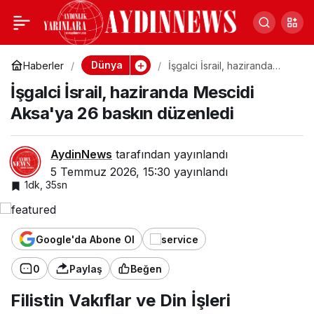
Katar'da deniz trafiği bir
0
Paylaş
haftalık duraklamanın
Dünya
Haberler
İşgalci İsrail, haziranda
Mescidi Aksa'ya 26 baskın
İşgalci İsrail, haziranda Mescidi
düzenledi
ardından yeniden açıldı
Aksa'ya 26 baskın düzenledi
AydinNews
tarafından yayınlandı
5 Temmuz 2026, 15:30
yayınlandı
1dk, 35sn
Google'da Abone Ol
0
Paylaş
Beğen
Filistin Vakıflar ve Din İşleri