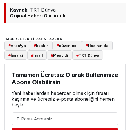
Kaynak:
TRT Dünya
Orijinal Haberi Görüntüle
HABERLE ILGILI DAHA FAZLASI
#
Aksa'ya
#
baskın
#
düzenledi
#
Haziran'da
#
İşgalci
#
İsrail
#
Mescidi
#
TRT Dünya
Tamamen Ücretsiz Olarak Bültenimize
Abone Olabilirsin
Yeni haberlerden haberdar olmak için fırsatı
kaçırma ve ücretsiz e-posta aboneliğini hemen
başlat.