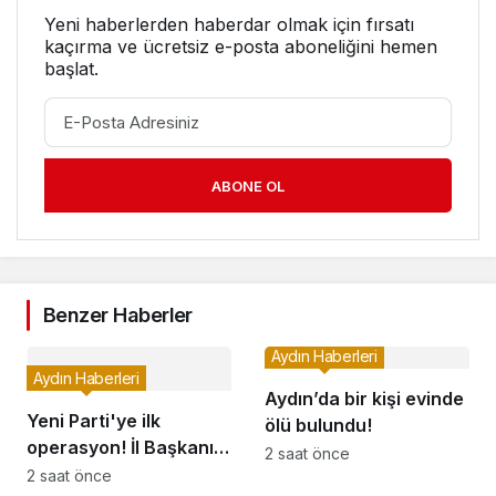
Yeni haberlerden haberdar olmak için fırsatı
kaçırma ve ücretsiz e-posta aboneliğini hemen
başlat.
ABONE OL
Benzer Haberler
Aydın Haberleri
Aydın Haberleri
Aydın’da bir kişi evinde
Yeni Parti'ye ilk
ölü bulundu!
operasyon! İl Başkanı
2 saat önce
gözaltında
2 saat önce