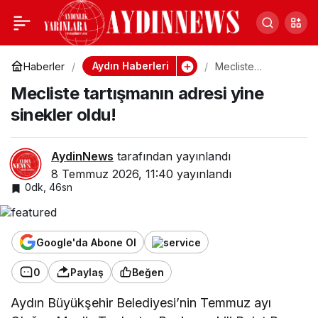
Meteoroloji’den
0
Paylaş
Bozdoğan’daki yangın
Aydın Haberleri
Haberler
Mecliste
tartışmanın adresi
Mecliste tartışmanın adresi yine
yine sinekler oldu!
sonrası kritik rapor!
sinekler oldu!
AydinNews
tarafından yayınlandı
8 Temmuz 2026, 11:40
yayınlandı
0dk, 46sn
Google'da Abone Ol
0
Paylaş
Beğen
Aydın Büyükşehir Belediyesi’nin Temmuz ayı