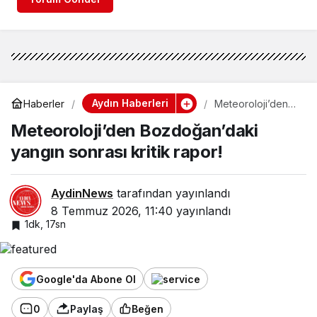
Aydın Haberleri
Haberler
Meteoroloji’den
Bozdoğan’daki
Meteoroloji’den Bozdoğan’daki
yangın sonrası
kritik rapor!
yangın sonrası kritik rapor!
AydinNews
tarafından yayınlandı
8 Temmuz 2026, 11:40
yayınlandı
1dk, 17sn
Google'da Abone Ol
0
Paylaş
Beğen