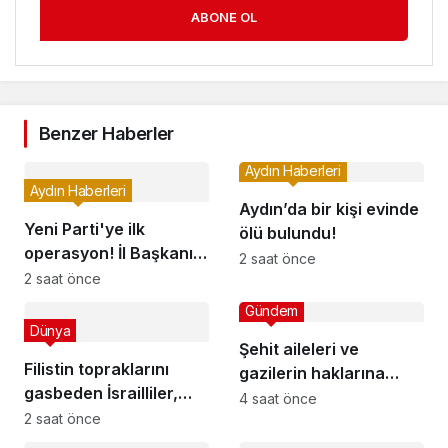
ABONE OL
Benzer Haberler
Aydın Haberleri
Aydın Haberleri
Aydın’da bir kişi evinde
Yeni Parti'ye ilk
ölü bulundu!
operasyon! İl Başkanı
2 saat önce
gözaltında
2 saat önce
Gündem
Dünya
Şehit aileleri ve
Filistin topraklarını
gazilerin haklarına
gasbeden İsrailliler,
ilişkin kanun teklifi,
4 saat önce
işgal altındaki Batı
2 saat önce
TBMM Milli Savunma
Şeriadaki saldırılarını
Komisyonunda kabul