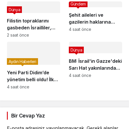
Gündem
Dünya
Şehit aileleri ve
Filistin topraklarını
gazilerin haklarına
gasbeden İsrailliler,
ilişkin kanun teklifi,
4 saat önce
işgal altındaki Batı
2 saat önce
TBMM Milli Savunma
Şeriadaki saldırılarını
Komisyonunda kabul
sürdürdü
edildi
Dünya
BM: İsrail'in Gazze'deki
Aydın Haberleri
Sarı Hat yakınlarındaki
Yeni Parti Didim’de
saldırıları Filistinlilerin
4 saat önce
yönetim belli oldu! İlk
yaşamını sekteye
toplantıda yol haritası
4 saat önce
uğratıyor
konuşuldu
Bir Cevap Yaz
E-posta adresiniz yayınlanmayacak.
Gerekli alanlar