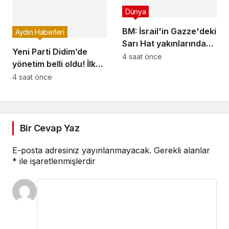
sürdürdü
edildi
Dünya
BM: İsrail'in Gazze'deki
Aydın Haberleri
Sarı Hat yakınlarındaki
Yeni Parti Didim’de
saldırıları Filistinlilerin
4 saat önce
yönetim belli oldu! İlk
yaşamını sekteye
toplantıda yol haritası
4 saat önce
uğratıyor
konuşuldu
Bir Cevap Yaz
E-posta adresiniz yayınlanmayacak.
Gerekli alanlar
*
ile işaretlenmişlerdir