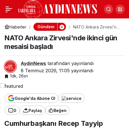
NATO Ankara
0
Zirvesi'nde ikinci gün
Gündem
Haberler
NATO Ankara Zirvesi'nde
ikinci gün mesaisi başladı
NATO Ankara Zirvesi'nde ikinci gün
mesaisi başladı
mesaisi başladı
AydinNews
tarafından yayınlandı
8 Temmuz 2026, 11:05
yayınlandı
1dk, 26sn
Google'da Abone Ol
0
Paylaş
Beğen
Cumhurbaşkanı Recep Tayyip