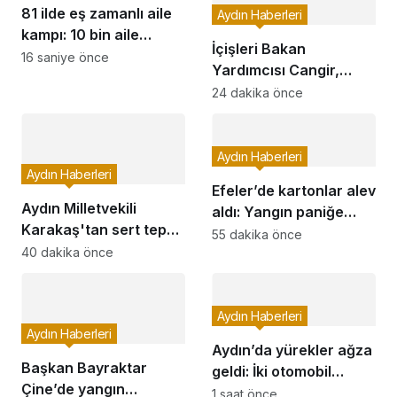
81 ilde eş zamanlı aile
Aydın Haberleri
kampı: 10 bin aile
İçişleri Bakan
doğayla buluştu
16 saniye önce
Yardımcısı Cangir,
Aydın’da incelemelerde
24 dakika önce
bulundu
Aydın Haberleri
Aydın Haberleri
Efeler’de kartonlar alev
Aydın Milletvekili
aldı: Yangın paniğe
Karakaş'tan sert tepki!
neden oldu
55 dakika önce
"Böyle bir şey olmaz,
40 dakika önce
yazıktır, günahtır"
Aydın Haberleri
Aydın Haberleri
Aydın’da yürekler ağza
Başkan Bayraktar
geldi: İki otomobil
Çine’de yangın
çarpıştı
1 saat önce