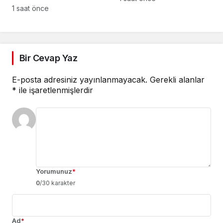
mağduru çiftçileri
1 saat önce
dinledi
Bir Cevap Yaz
E-posta adresiniz yayınlanmayacak.
Gerekli alanlar
*
ile işaretlenmişlerdir
Yorumunuz
*
0
/30 karakter
Ad
*