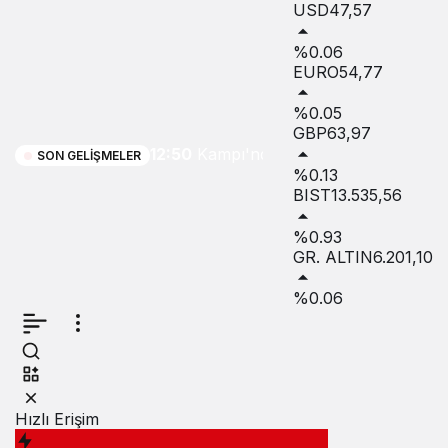
USD
47,57
ordusunun
%0.06
EURO
54,77
Kalendiya
%0.05
Mülteci
GBP
63,97
12:50
Kampı'ndaki
SON GELIŞMELER
%0.13
baskını
BIST
13.535,56
ikinci
%0.93
GR. ALTIN
6.201,10
gününde
%0.06
sürüyor
Hızlı Erişim