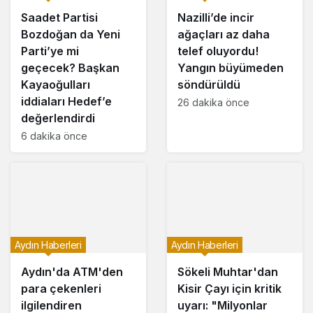
Saadet Partisi
Nazilli’de incir
Bozdoğan da Yeni
ağaçları az daha
Parti’ye mi
telef oluyordu!
geçecek? Başkan
Yangın büyümeden
Kayaoğulları
söndürüldü
iddiaları Hedef’e
26 dakika önce
değerlendirdi
6 dakika önce
Aydın Haberleri
Aydın Haberleri
Aydın'da ATM'den
Sökeli Muhtar'dan
para çekenleri
Kisir Çayı için kritik
ilgilendiren
uyarı: "Milyonlar