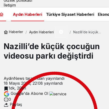
Gizlilik politikası
İletişim
Aydın Haberleri
Türkiye Siyaset Haberleri
Ekon
Haberler
Aydın Haberleri
Nazilli’de küçük
çocuğun videosu
parkı değiştirdi
Nazilli’de küçük çocuğun
videosu parkı değiştirdi
AydinNews
tarafından yayınlandı
18 Mayıs 2026, 22:08
yayınlandı
1dk, 20sn
Google'da Abone Ol
0
Paylaş