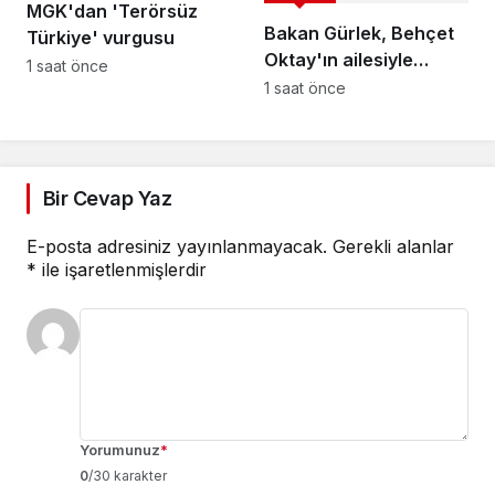
MGK'dan 'Terörsüz
Bakan Gürlek, Behçet
Türkiye' vurgusu
Oktay'ın ailesiyle
1 saat önce
görüştü: İnşallah
1 saat önce
burada karanlık bir
nokta kalmayacak
Bir Cevap Yaz
E-posta adresiniz yayınlanmayacak.
Gerekli alanlar
*
ile işaretlenmişlerdir
Yorumunuz
*
0
/30 karakter