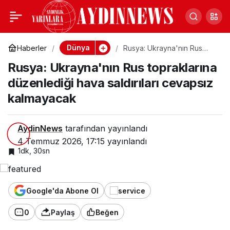
Rusya: Ukrayna'nın Rus
0
Paylaş
topraklarına düzenlediği
Dünya
Haberler
Rusya: Ukrayna'nın Rus
topraklarına düzenlediği
Rusya: Ukrayna'nın Rus topraklarına
hava saldırıları cevapsız
hava saldırıları cevapsız
kalmayacak
düzenlediği hava saldırıları cevapsız
kalmayacak
kalmayacak
AydinNews
tarafından yayınlandı
4 Temmuz 2026, 17:15
yayınlandı
1dk, 30sn
Google'da Abone Ol
0
Paylaş
Beğen