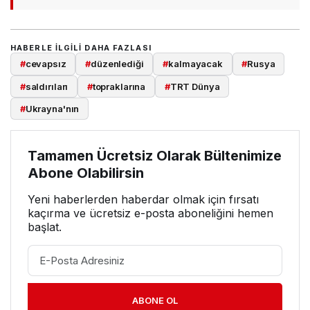
HABERLE ILGILI DAHA FAZLASI
#
cevapsız
#
düzenlediği
#
kalmayacak
#
Rusya
#
saldırıları
#
topraklarına
#
TRT Dünya
#
Ukrayna'nın
Tamamen Ücretsiz Olarak Bültenimize
Abone Olabilirsin
Yeni haberlerden haberdar olmak için fırsatı
kaçırma ve ücretsiz e-posta aboneliğini hemen
başlat.
ABONE OL