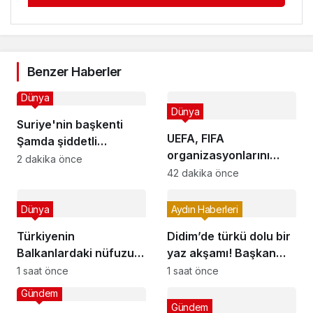
Benzer Haberler
Dünya
Dünya
Suriye'nin başkenti
UEFA, FIFA
Şamda şiddetli
organizasyonlarını
patlama: Ölü ve
2 dakika önce
boykot kararından geri
42 dakika önce
yaralılar var
adım atmadı
Dünya
Aydın Haberleri
Türkiyenin
Didim’de türkü dolu bir
Balkanlardaki nüfuzu
yaz akşamı! Başkan
Yunanistanda gündem
Gençay’dan
1 saat önce
1 saat önce
oldu
vatandaşlara davet
Gündem
Gündem