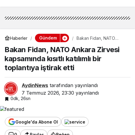
Gündem
Haberler
Bakan Fidan, NATO
Ankara Zirvesi
Bakan Fidan, NATO Ankara Zirvesi
kapsamında kısıtlı katılımlı
bir toplantıya iştirak etti
kapsamında kısıtlı katılımlı bir
toplantıya iştirak etti
AydinNews
tarafından yayınlandı
7 Temmuz 2026, 23:30
yayınlandı
0dk, 26sn
Google'da Abone Ol
0
Paylaş
Beğen