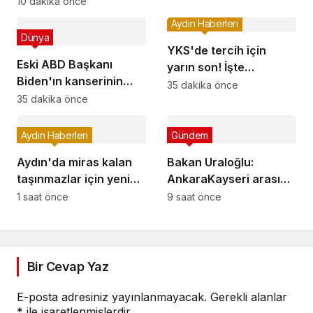
alınacak
10 dakika önce
Aydın Haberleri
Dünya
YKS'de tercih için
Eski ABD Başkanı
yarın son! İşte
Biden'ın kanserinin
uzmanlardan
35 dakika önce
yayıldığı açıklandı
35 dakika önce
tavsiyeler
Aydın Haberleri
Gündem
Aydın'da miras kalan
Bakan Uraloğlu:
taşınmazlar için yeni
AnkaraKayseri arası
satış modeli gündemde
yüksek hızlı tren ile 1
1 saat önce
9 saat önce
saat 45 dakikaya
düşecek
Bir Cevap Yaz
E-posta adresiniz yayınlanmayacak.
Gerekli alanlar
*
ile işaretlenmişlerdir