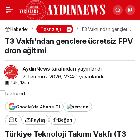
Bakan Fidan, NATO
0
Paylaş
Ankara Zirvesi
Teknoloji
Haberler
T3 Vakfı'ndan gençlere
ücretsiz FPV dron
T3 Vakfı'ndan gençlere ücretsiz FPV
eğitimi
kapsamında kısıtlı
dron eğitimi
katılımlı bir toplantıya
AydinNews
tarafından yayınlandı
7 Temmuz 2026, 23:40
yayınlandı
iştirak etti
1dk, 12sn
Google'da Abone Ol
0
Paylaş
Beğen
Türkiye Teknoloji Takımı Vakfı (T3