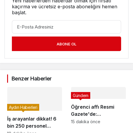
Yeni haberlerden haberdar olmak için fırsatı
kaçırma ve ücretsiz e-posta aboneliğini hemen
başlat.
ABONE OL
Benzer Haberler
Gündem
Öğrenci affı Resmi
Aydın Haberleri
Gazete'de:
İş arayanlar dikkat! 6
Üniversiteye dönüş için
15 dakika önce
bin 250 personel
4 ay süre