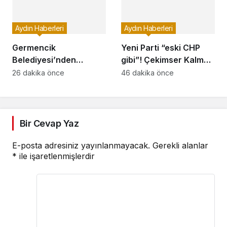
Aydın Haberleri
Aydın Haberleri
Germencik
Yeni Parti “eski CHP
Belediyesi’nden
gibi”! Çekimser Kalma
güvenlik ve hijyen
Stratejisi
26 dakika önce
46 dakika önce
uygulaması
Bir Cevap Yaz
E-posta adresiniz yayınlanmayacak.
Gerekli alanlar
*
ile işaretlenmişlerdir