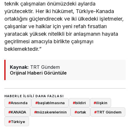
teknik çalışmaları önümüzdeki aylarda
yürütecektir. Her iki hükümet, Türkiye-Kanada
ortaklığını güçlendirecek ve iki ülkedeki işletmeler,
çalışanlar ve halklar için yeni refah fırsatları
yaratacak yüksek nitelikli bir anlaşmanın hayata
geçirilmesi amacıyla birlikte çalışmayı
beklemektedir.”
Kaynak:
TRT Gündem
Orijinal Haberi Görüntüle
HABERLE ILGILI DAHA FAZLASI
#
Arasında
#
başlatılmasına
#
bildiri
#
ilişkin
#
KANADA
#
müzakerelerinin
#
ortak
#
TRT Gündem
#
Türkiye