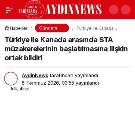
Türkiye ile Kanada
0
Paylaş
arasında STA
Gündem
Haberler
Türkiye ile Kanada
arasında STA
Türkiye ile Kanada arasında STA
müzakerelerinin
müzakerelerinin
başlatılmasına ilişkin ortak
müzakerelerinin başlatılmasına ilişkin
bildiri
ortak bildiri
başlatılmasına ilişkin
ortak bildiri
AydinNews
tarafından yayınlandı
8 Temmuz 2026, 03:55
yayınlandı
1dk, 45sn