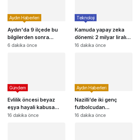
Aydın Haberleri
Teknoloji
Aydın'da 9 ilçede bu
Kamuda yapay zeka
bilgilerden sonra
dönemi: 2 milyar liralık
planlar yeniden
riskli harcama tespit
6 dakika önce
16 dakika önce
yapılacak! İşte kesinti
edildi
saatleri (10 Ağustos
2026)
Gündem
Aydın Haberleri
Evlilik öncesi beyaz
Nazilli’de iki genç
eşya hayali kabusa
futbolcudan
döndü: Parasını ödedi,
gururlandıran transfer
16 dakika önce
16 dakika önce
ürünleri alamadı