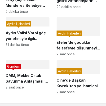
gelirli vatandaşların
Menderes Belediye
yüzünü güldürdü
22 dakika önce
Başkanı İlkay Çiçek evli
2 dakika önce
mi, eşi kim?
Aydın Haberleri
Aydın Valisi Varol göç
Aydın Haberleri
yönetimiyle ilgili
Efeler’de çocuklar
toplantıya katıldı!
31 dakika önce
felsefeyle düşünmeyi
Düzensiz göçle
öğreniyor
2 saat önce
mücadele ele alındı
Gündem
Aydın Haberleri
DMM, Mekke Ortak
Çine’de Başkan
Savunma Anlaşması'na
Kıvrak'tan yol hamlesi
yönelik iddiaları
2 saat önce
2 saat önce
yalanladı