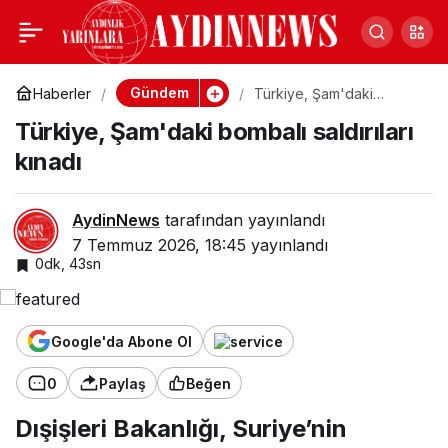
Türkiye, Şam'daki
0
bombalı saldırıları kınadı
Gündem
Haberler
Türkiye, Şam'daki
bombalı saldırıları kınadı
Türkiye, Şam'daki bombalı saldırıları
kınadı
AydinNews
tarafından yayınlandı
7 Temmuz 2026, 18:45
yayınlandı
0dk, 43sn
Google'da Abone Ol
0
Paylaş
Beğen
Dışişleri Bakanlığı, Suriye’nin