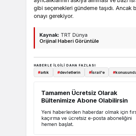
ayrıcalıklarının askıya alınması ve bazı İs
gibi seçenekleri gündeme taşıdı. Ancak bu
onayı gerekiyor.
Kaynak:
TRT Dünya
Orijinal Haberi Görüntüle
HABERLE ILGILI DAHA FAZLASI
#
artık
#
devletlerin
#
İsrail'e
#
konusund
Tamamen Ücretsiz Olarak
Bültenimize Abone Olabilirsin
Yeni haberlerden haberdar olmak için fırs
kaçırma ve ücretsiz e-posta aboneliğini
hemen başlat.