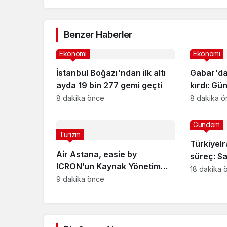
Benzer Haberler
Ekonomi
Ekonomi
İstanbul Boğazı'ndan ilk altı
Gabar'da 
ayda 19 bin 277 gemi geçti
kırdı: Gü
300 varil
8 dakika önce
8 dakika 
Gündem
Turizm
TürkiyeIr
Air Astana, easie by
süreç: S
ICRON’un Kaynak Yönetim
değişece
18 dakika 
Sistemi’ni Almatı’da Canlıya
9 dakika önce
Aldı