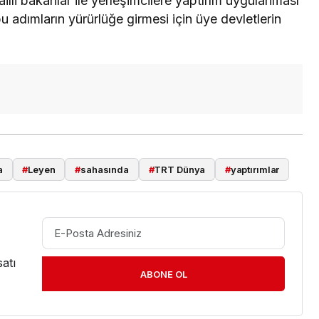
railli bakanlar ile yerleşimcilere yaptırım uygulanması
 adımların yürürlüğe girmesi için üye devletlerin
a
#
Leyen
#
sahasında
#
TRT Dünya
#
yaptırımlar
atı
ABONE OL