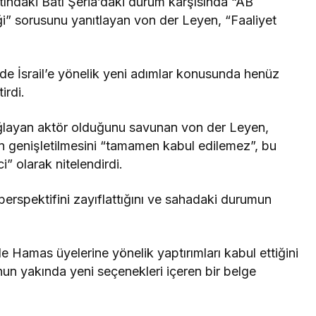
ltındaki Batı Şeria’daki durum karşısında “AB
 sorusunu yanıtlayan von der Leyen, “Faaliyet
e İsrail’e yönelik yeni adımlar konusunda henüz
irdi.
sağlayan aktör olduğunu savunan von der Leyen,
rin genişletilmesini “tamamen kabul edilemez”, bu
i” olarak nitelendirdi.
erspektifini zayıflattığını ve sahadaki durumun
r ile Hamas üyelerine yönelik yaptırımları kabul ettiğini
un yakında yeni seçenekleri içeren bir belge