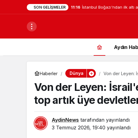
11:16
İstanbul Boğazı'ndan ilk altı
SON GELIŞMELER
geçti
Aydın Hab
Dünya
Haberler
Von der Leyen: İs
sahasında
Von der Leyen: İsrail
top artık üye devletl
AydinNews
tarafından yayınlandı
3 Temmuz 2026, 19:40
yayınlandı