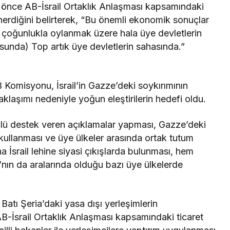
önce AB-İsrail Ortaklık Anlaşması kapsamındaki
 önerdiğini belirterek, “Bu önemli ekonomik sonuçlar
kli çoğunlukla oylanmak üzere hala üye devletlerin
usunda) Top artık üye devletlerin sahasında.”
Komisyonu, İsrail’in Gazze’deki soykırımının
aklaşımı nedeniyle yoğun eleştirilerin hedefi oldu.
çlü destek veren açıklamalar yapması, Gazze’deki
l kullanması ve üye ülkeler arasında ortak tutum
srail lehine siyasi çıkışlarda bulunması, hem
ın da aralarında olduğu bazı üye ülkelerde
Batı Şeria’daki yasa dışı yerleşimlerin
 AB-İsrail Ortaklık Anlaşması kapsamındaki ticaret