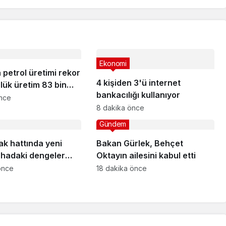
Ekonomi
petrol üretimi rekor
4 kişiden 3'ü internet
nlük üretim 83 bin
bankacılığı kullanıyor
e ulaştı
önce
8 dakika önce
Gündem
ak hattında yeni
Bakan Gürlek, Behçet
ahadaki dengeler
Oktayın ailesini kabul etti
k
önce
18 dakika önce