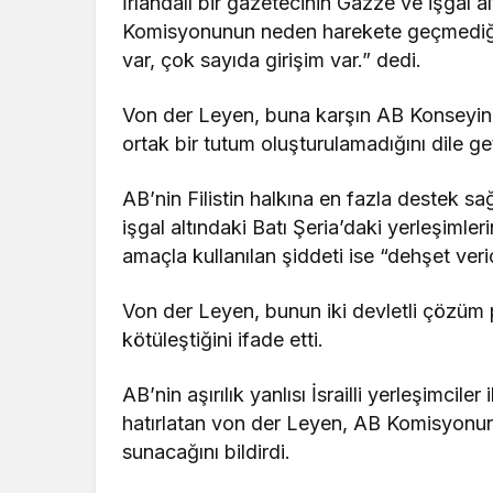
İrlandalı bir gazetecinin Gazze ve işgal a
Komisyonunun neden harekete geçmediği”
var, çok sayıda girişim var.” dedi.
Von der Leyen, buna karşın AB Konseyind
ortak bir tutum oluşturulamadığını dile get
AB’nin Filistin halkına en fazla destek 
işgal altındaki Batı Şeria’daki yerleşimle
amaçla kullanılan şiddeti ise “dehşet veric
Von der Leyen, bunun iki devletli çözüm p
kötüleştiğini ifade etti.
AB’nin aşırılık yanlısı İsrailli yerleşimcile
hatırlatan von der Leyen, AB Komisyonun
sunacağını bildirdi.