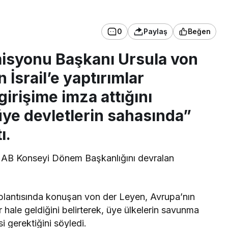
0
Paylaş
Beğen
misyonu Başkanı Ursula von
İsrail’e yaptırımlar
irişime imza attığını
üye devletlerin sahasında”
ı.
 AB Konseyi Dönem Başkanlığını devralan
oplantısında konuşan von der Leyen, Avrupa’nın
 hale geldiğini belirterek, üye ülkelerin savunma
 gerektiğini söyledi.