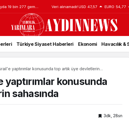
 ayda 19 bin 277 gemi
Veri alınamadı!
USD
47,57
EURO
54,77
erleri
Türkiye Siyaset Haberleri
Ekonomi
Havacılık &
rail'e yaptırımlar konusunda top artık üye devletlerin
'e yaptırımlar konusunda
erin sahasında
3dk, 28sn