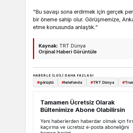
“Bu savaşı sona erdirmek için gerçek pers
bir öneme sahip olur. Görüşmemize, Ank
etme konusunda anlaştık.”
Kaynak:
TRT Dünya
Orijinal Haberi Görüntüle
HABERLE ILGILI DAHA FAZLASI
#
görüştü
#
telefonda
#
TRT Dünya
#
Tru
Tamamen Ücretsiz Olarak
Bültenimize Abone Olabilirsin
Yeni haberlerden haberdar olmak için fırs
kaçırma ve ücretsiz e-posta aboneliğini