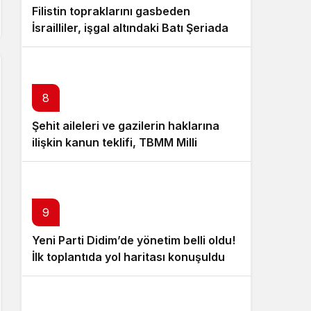
Filistin topraklarını gasbeden
İsrailliler, işgal altındaki Batı Şeriadaki
saldırılarını sürdürdü
8
Şehit aileleri ve gazilerin haklarına
ilişkin kanun teklifi, TBMM Milli
Savunma Komisyonunda kabul edildi
9
Yeni Parti Didim’de yönetim belli oldu!
İlk toplantıda yol haritası konuşuldu