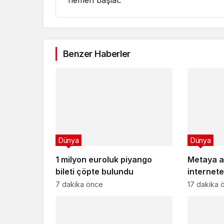
hemen başlat.
Benzer Haberler
Dünya
Dünya
1 milyon euroluk piyango
Metaya a
bileti çöpte bulundu
internete
şirketi h
7 dakika önce
17 dakika 