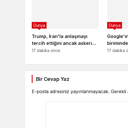
Dünya
Dünya
Trump, İran'la anlaşmayı
Google'ı
tercih ettiğini ancak askeri
birimind
saldırının hala bir seçenek
değişimi
17 dakika önce
17 dakika 
olduğunu belirtti
Bir Cevap Yaz
E-posta adresiniz yayınlanmayacak.
Gerekli