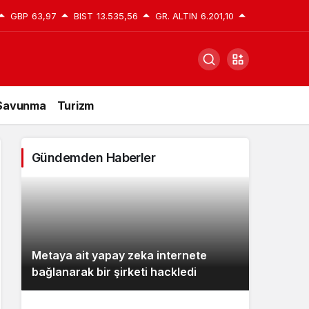
GBP
63,97
BIST
13.535,56
GR. ALTIN
6.201,10
 Savunma
Turizm
Gündemden Haberler
Metaya ait yapay zeka internete
bağlanarak bir şirketi hackledi