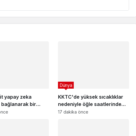
Dünya
it yapay zeka
KKTC'de yüksek sıcaklıklar
 bağlanarak bir
nedeniyle öğle saatlerinde
ackledi
açık alanda çalışmak 10 gün
önce
17 dakika önce
süreyle yasaklandı