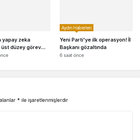
Aydın Haberleri
n yapay zeka
Yeni Parti'ye ilk operasyon! İl
e üst düzey görev
Başkanı gözaltında
önce
6 saat önce
 alanlar
*
ile işaretlenmişlerdir