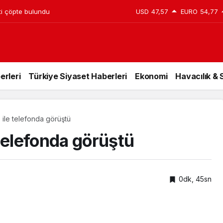
ti çöpte bulundu
USD
47,57
EURO
54,77
erleri
Türkiye Siyaset Haberleri
Ekonomi
Havacılık &
 ile telefonda görüştü
telefonda görüştü
0dk, 45sn