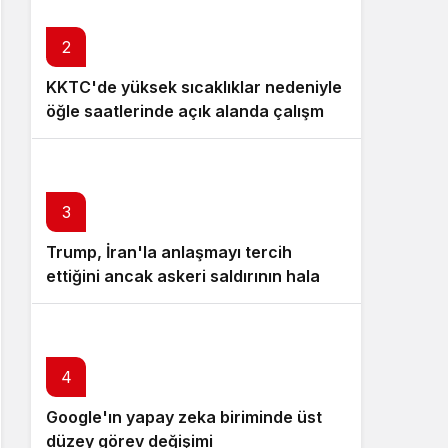
2
KKTC'de yüksek sıcaklıklar nedeniyle
öğle saatlerinde açık alanda çalışmak
10 gün süreyle yasaklandı
3
Trump, İran'la anlaşmayı tercih
ettiğini ancak askeri saldırının hala bir
seçenek olduğunu belirtti
4
Google'ın yapay zeka biriminde üst
düzey görev değişimi