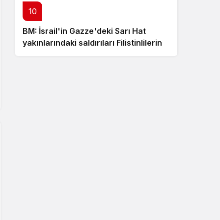
10
BM: İsrail'in Gazze'deki Sarı Hat
yakınlarındaki saldırıları Filistinlilerin
yaşamını sekteye uğratıyor