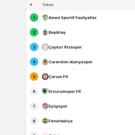
#
Takım
Amed Sportif Faaliyetler
1
Beşiktaş
2
Çaykur Rizespor
3
Corendon Alanyaspor
4
Çorum FK
5
Erzurumspor FK
6
Eyüpspor
7
Fenerbahçe
8