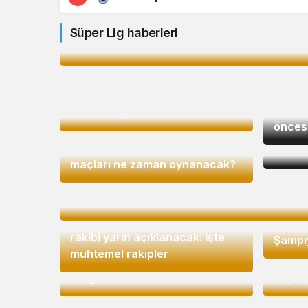
Aydınlı gençten gururlandıran
Süper Lig haberleri
yaşında süper lig'e transfer 
Aydın Haberleri
2 hafta önce
Günd
Aydın’ın tek profesyonel takımı
Futbo
sezonu açtı
Aydın Haberleri
4 hafta önce
Günd
öncesi
Süper Lig ne zaman başlıyor?
Süper 
2026-2027 Trendyol Süper Lig
belli o
Aydın Haberleri
1 ay önce
maçları ne zaman oynanacak?
Anthony Musaba kimdir, kaç 
nereli? Musaba hangi takımla
Aydın Haberleri
2 ay önce
Aydın 
Beşiktaş’ın Avrupa’daki ilk
Aydın'
Aydın Haberleri
3 ay önce
Aydın 
rakibi yarın açıklanacak: İşte
Şampi
Beşiktaş’ta Sarsıcı Ayrılık!
Aydın
muhtemel rakipler
Sergen Yalçın Dönemi Bitti mi?
Medya
Sergen Yalçın Kimdir, Kaç
Paylaş
Yaşında, Aslen Nereli?