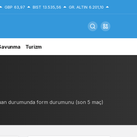
GBP
63,97
BIST
13.535,56
GR. ALTIN
6.201,10
 Savunma
Turizm
puan durumunda form durumunu (son 5 maç)