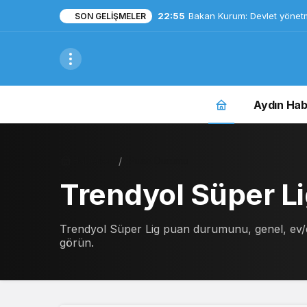
22:55
Bakan Kurum: Devlet yönetm
SON GELIŞMELER
iştir, bu işler ahbap çavuş il
yürümez
Aydın Hab
Haberler
Puan Durumu
Trendyol Süper L
Trendyol Süper Lig puan durumunu, genel, e
görün.