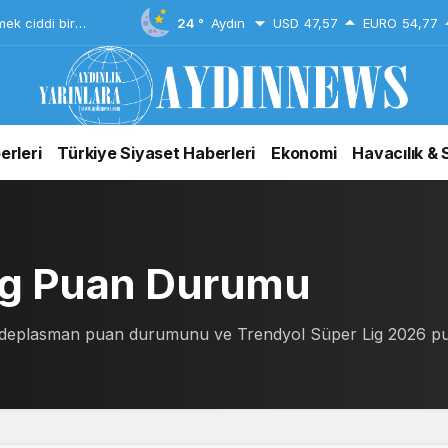
ek ciddi bir
24 °
Aydın
USD
47,57
EURO
54,77
işkisiyle
erleri
Türkiye Siyaset Haberleri
Ekonomi
Havacılık &
ig Puan Durumu
v/deplasman puan durumunu ve Trendyol Süper Lig 2026 