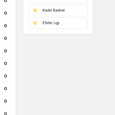
0
ri
k
Kadın Basket
0
ri
k
Efeler Ligi
0
ri
k
0
ri
k
0
ri
k
0
ri
k
0
ri
k
0
ri
k
0
ri
k
0