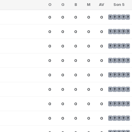
O
G
B
M
AV
Son 5
0
0
0
0
0
?
?
?
?
?
Veri
Veri
Veri
Veri
Ve
yok
yok
yok
yok
yo
0
0
0
0
0
?
?
?
?
?
Veri
Veri
Veri
Veri
Ve
yok
yok
yok
yok
yo
0
0
0
0
0
?
?
?
?
?
Veri
Veri
Veri
Veri
Ve
yok
yok
yok
yok
yo
0
0
0
0
0
?
?
?
?
?
Veri
Veri
Veri
Veri
Ve
yok
yok
yok
yok
yo
0
0
0
0
0
?
?
?
?
?
Veri
Veri
Veri
Veri
Ve
yok
yok
yok
yok
yo
0
0
0
0
0
?
?
?
?
?
Veri
Veri
Veri
Veri
Ve
yok
yok
yok
yok
yo
0
0
0
0
0
?
?
?
?
?
Veri
Veri
Veri
Veri
Ve
yok
yok
yok
yok
yo
0
0
0
0
0
?
?
?
?
?
Veri
Veri
Veri
Veri
Ve
yok
yok
yok
yok
yo