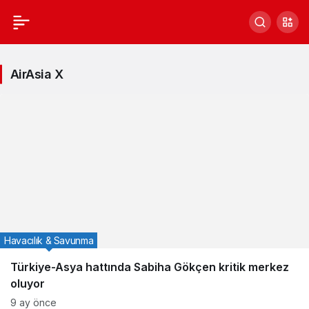
AirAsia
X
AirAsia X
Haberleri
Havacılık & Savunma
Türkiye-Asya hattında Sabiha Gökçen kritik merkez
oluyor
9 ay önce