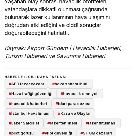
Yaşanan olay sonrası havacılık otoriteleri,
vatandaşlara dikkatli olunması çağrısında
bulunarak lazer kullanımının hava ulaşımını
doğrudan etkilediğini ve ciddi sonuçlar
doğurabileceğini hatırlattı.
Kaynak: Airport Gündem | Havacılık Haberleri,
Turizm Haberleri ve Savunma Haberleri
HABERLE ILGILI DAHA FAZLASI
#
ABD lazer cezası
#
hava sahası ihlali
#
Hava trafiği güvenliği
#
havacılık emniyeti
#
havacılık haberleri
#
idari para cezası
#
İstanbul Havalimanı
#
Kaza ve Olaylar
#
Lazer Saldırısı
#
lazer tehlikesi
#
lazer tutulması
#
pilot görüşü
#
Pilot güvenliği
#
SHGM cezaları