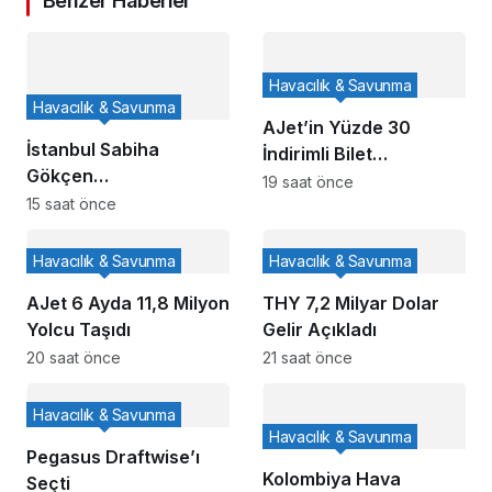
Benzer Haberler
Havacılık & Savunma
Havacılık & Savunma
AJet’in Yüzde 30
İstanbul Sabiha
İndirimli Bilet
Gökçen
Kampanyası Başladı
19 saat önce
Havalimanı’nda Hayat
15 saat önce
Kurtaran Dokunuş
Havacılık & Savunma
Havacılık & Savunma
AJet 6 Ayda 11,8 Milyon
THY 7,2 Milyar Dolar
Yolcu Taşıdı
Gelir Açıkladı
20 saat önce
21 saat önce
Havacılık & Savunma
Havacılık & Savunma
Pegasus Draftwise’ı
Kolombiya Hava
Seçti