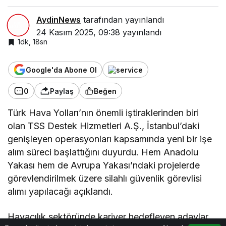
şartları belli
oldu
AydinNews
tarafından yayınlandı
24 Kasım 2025, 09:38
yayınlandı
1dk, 18sn
Google'da Abone Ol
0
Paylaş
Beğen
Türk Hava Yolları’nın önemli iştiraklerinden biri
olan TSS Destek Hizmetleri A.Ş., İstanbul’daki
genişleyen operasyonları kapsamında yeni bir işe
alım süreci başlattığını duyurdu. Hem Anadolu
Yakası hem de Avrupa Yakası’ndaki projelerde
görevlendirilmek üzere silahlı güvenlik görevlisi
alımı yapılacağı açıklandı.
Havacılık sektöründe kariyer hedefleyen adaylar