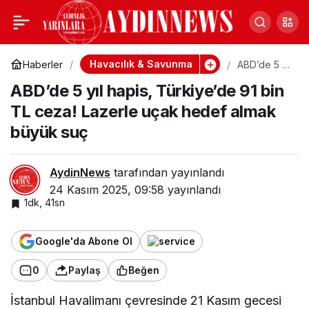
TSS Destek Hizmetleri
0
Paylaş
personel alımını
Havacılık & Savunma
Haberler
ABD’de 5 yıl
hapis,
ABD’de 5 yıl hapis, Türkiye’de 91 bin
Türkiye’de
duyurdu: Boy kriteri ve
91 bin TL
TL ceza! Lazerle uçak hedef almak
ceza!
Lazerle
büyük suç
başvuru şartları belli
uçak hedef
almak
büyük suç
oldu
AydinNews
tarafından yayınlandı
24 Kasım 2025, 09:58
yayınlandı
1dk, 41sn
Google'da Abone Ol
0
Paylaş
Beğen
İstanbul Havalimanı çevresinde 21 Kasım gecesi