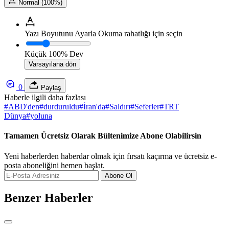
Normal (100%)
Yazı Boyutunu Ayarla
Okuma rahatlığı için seçin
Küçük
100%
Dev
Varsayılana dön
0
Paylaş
Haberle ilgili daha fazlası
#
ABD'den
#
durduruldu
#
İran'da
#
Saldırı
#
Seferler
#
TRT
Dünya
#
yoluna
Tamamen Ücretsiz Olarak Bültenimize Abone Olabilirsin
Yeni haberlerden haberdar olmak için fırsatı kaçırma ve ücretsiz e-
posta aboneliğini hemen başlat.
Abone Ol
Benzer Haberler