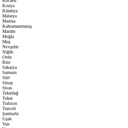
Kocaeli
Konya
Kütahya
Malatya
Manisa
Kahramanmaraş
Mardin
Muğla
Muş
Nevşehir
Niğde
Ordu
Rize
Sakarya
Samsun
Siirt
Sinop
Sivas
Tekirdağ
Tokat
Trabzon
Tunceli
Şanlıurfa
Uşak
Van