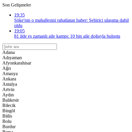
Son Gelişmeler
19:35
Söke'nin o mahallesini rahatlatan haber: Şehiriçi ulaşıma dahil
oldu
19:05
81 ilde eş zamanlı aile kampı: 10 bin aile doğayla buluştu
Adana
Adıyaman
Afyonkarahisar
Ağrı
Amasya
Ankara
Antalya
Artvin
Aydın
Balıkesir
Bilecik
Bingöl
Bitlis
Bolu
Burdur
Bursa