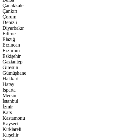
Çanakkale
Çankırı
Çorum
Denizli
Diyarbakır
Edirne
Elazığ
Erzincan
Erzurum
Eskişehir
Gaziantep
Giresun
Gümüşhane
Hakkari
Hatay
Isparta
Mersin
İstanbul
İzmir
Kars
Kastamonu
Kayseri
Kırklareli
Kırşehir