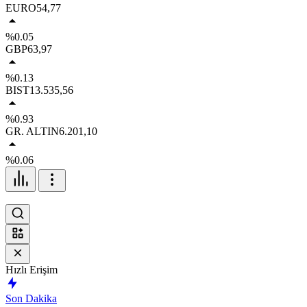
EURO
54,77
%0.05
GBP
63,97
%0.13
BIST
13.535,56
%0.93
GR. ALTIN
6.201,10
%0.06
Hızlı Erişim
Son Dakika