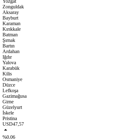
Yozgat
Zonguldak
Aksaray
Bayburt
Karaman
Kırıkkale
Batman
Şırnak
Bartın
Ardahan
Iğdır
Yalova
Karabük
Kilis
Osmaniye
Düzce
Lefkoşa
Gazimağusa
Girne
Güzelyurt
İskele
Pristina
USD
47,57
%0.06