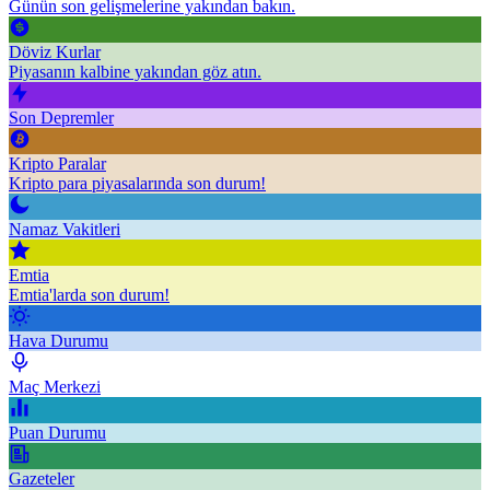
Günün son gelişmelerine yakından bakın.
Döviz Kurlar
Piyasanın kalbine yakından göz atın.
Son Depremler
Kripto Paralar
Kripto para piyasalarında son durum!
Namaz Vakitleri
Emtia
Emtia'larda son durum!
Hava Durumu
Maç Merkezi
Puan Durumu
Gazeteler