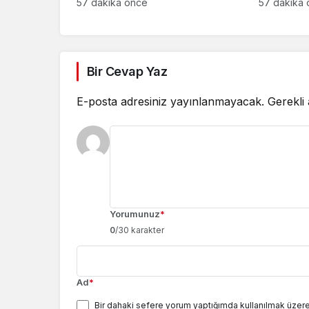
savunma şartı getirildi
yasaklıyo
57 dakika önce
57 dakika
Bir Cevap Yaz
E-posta adresiniz yayınlanmayacak.
Gerekli
Yorumunuz
*
0
/30 karakter
Ad
*
Bir dahaki sefere yorum yaptığımda kullanılmak üzere