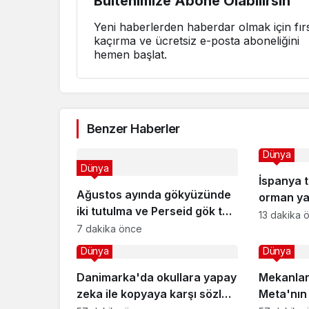
Bültenimize Abone Olabilirsin
Yeni haberlerden haberdar olmak için fırs
kaçırma ve ücretsiz e-posta aboneliğini
hemen başlat.
Benzer Haberler
Dünya
Dünya
İspanya t
Ağustos ayında gökyüzünde
orman ya
iki tutulma ve Perseid gök taşı
büyüklüğ
13 dakika 
yağmuru yaşanacak
7 dakika önce
döndü
Dünya
Dünya
Danimarka'da okullara yapay
Mekanlar 
zeka ile kopyaya karşı sözlü
Meta'nın a