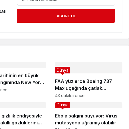
atı
ABONE OL
Dünya
arihinin en büyük
FAA yüzlerce Boeing 737
ngınında New York
Max uçağında çatlak
ünde alan küle
önce
incelemesi istedi
43 dakika önce
Dünya
gizlilik endişesiyle
Ebola salgını büyüyor: Virüs
kıllı gözlüklerini
mutasyona uğramış olabilir