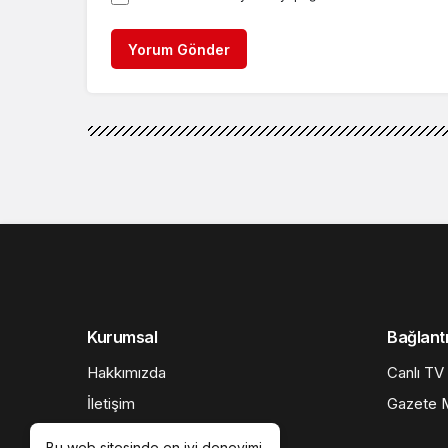
Yorum Gönder
Kurumsal
Bağlantı
Hakkımızda
Canlı TV
İletişim
Gazete M
Künye
Bu web sitesinde en iyi deneyimi