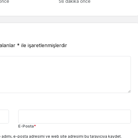
r
 önce
58 dakika önce
 alanlar
*
ile işaretlenmişlerdir
E-Posta
*
 adımı, e-posta adresimi ve web site adresimi bu tarayıcıya kaydet.