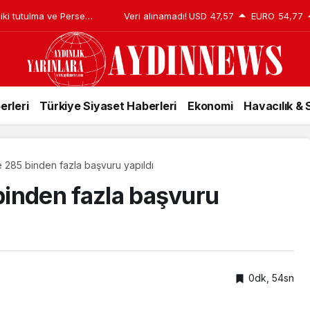
ki tutulma ve Perseid
Veri alınamadı!
USD
47,57
EURO
54,77
erleri
Türkiye Siyaset Haberleri
Ekonomi
Havacılık &
ne 285 binden fazla başvuru yapıldı
 binden fazla başvuru
0dk, 54sn