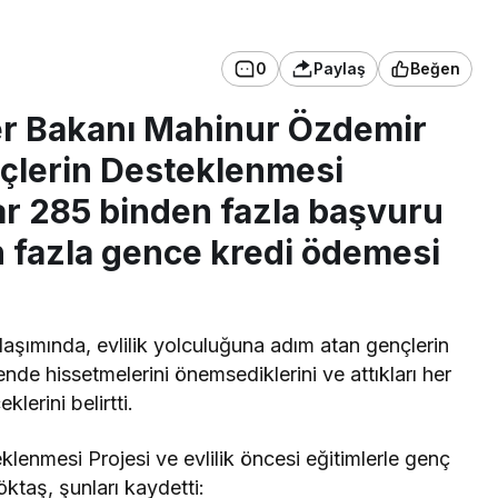
0
Paylaş
Beğen
ler Bakanı Mahinur Özdemir
çlerin Desteklenmesi
ar 285 binden fazla başvuru
en fazla gence kredi ödemesi
şımında, evlilik yolculuğuna adım atan gençlerin
nde hissetmelerini önemsediklerini ve attıkları her
erini belirtti.
enmesi Projesi ve evlilik öncesi eğitimlerle genç
öktaş, şunları kaydetti: