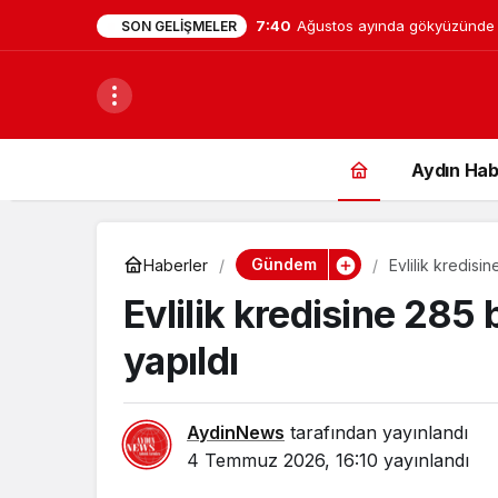
7:40
Ağustos ayında gökyüzünde i
SON GELIŞMELER
gök taşı yağmuru yaşanacak
Aydın Hab
Gündem
Haberler
Evlilik kredisi
Evlilik kredisine 285
yapıldı
AydinNews
tarafından yayınlandı
4 Temmuz 2026, 16:10
yayınlandı