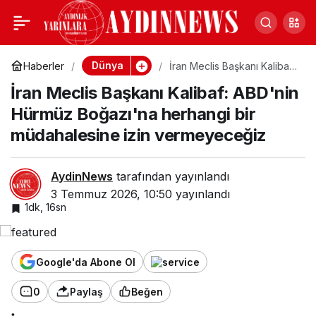
İran Meclis Başkanı
0
Kalibaf: ABD'nin
Dünya
Haberler
İran Meclis Başkanı Kalibaf:
ABD'nin Hürmüz Boğazı'na
İran Meclis Başkanı Kalibaf: ABD'nin
herhangi bir müdahalesine
Hürmüz Boğazı'na
izin vermeyeceğiz
Hürmüz Boğazı'na herhangi bir
müdahalesine izin vermeyeceğiz
herhangi bir
müdahalesine izin
AydinNews
tarafından yayınlandı
3 Temmuz 2026, 10:50
yayınlandı
1dk, 16sn
vermeyeceğiz
Google'da Abone Ol
0
Paylaş
Beğen