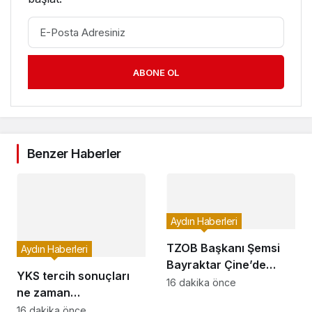
ABONE OL
Benzer Haberler
Aydın Haberleri
TZOB Başkanı Şemsi
Aydın Haberleri
Bayraktar Çine’de
YKS tercih sonuçları
yangın bölgesini
16 dakika önce
ne zaman
inceledi
açıklanacak?
16 dakika önce