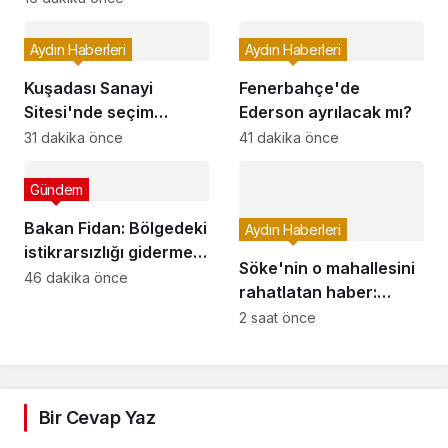
Aydın Haberleri
Aydın Haberleri
Kuşadası Sanayi
Fenerbahçe'de
Sitesi'nde seçim
Ederson ayrılacak mı?
heyecanı: Yeni başkan
31 dakika önce
41 dakika önce
İbrahim Kargın oldu
Gündem
Bakan Fidan: Bölgedeki
Aydın Haberleri
istikrarsızlığı gidermek
Söke'nin o mahallesini
için savunma ittifakına
46 dakika önce
rahatlatan haber:
ihtiyaç vardı
Şehiriçi ulaşıma dahil
2 saat önce
oldu
Bir Cevap Yaz