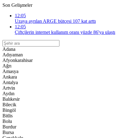
Son Gelişmeler
12:05
Uzaya ayrılan ARGE bütçesi 107 kat arttı
12:05
Çiftçilerin internet kullanım oranı yüzde 86'ya ulaştı
Adana
Adıyaman
Afyonkarahisar
Ağrı
Amasya
Ankara
Antalya
Artvin
Aydın
Balıkesir
Bilecik
Bingöl
Bitlis
Bolu
Burdur
Bursa
Çanakkale