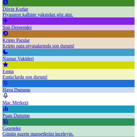
Döviz Kurlar
Piyasanın kalbine yakından göz atın.
Son Depremler
Kripto Paralar
Kripto para piyasalarında son durum!
Namaz Vakitleri
Emtia
Emtia'larda son durum!
Hava Durumu
Maç Merkezi
Puan Durumu
Gazeteler
Günün gazete manşetlerini inceleyin.