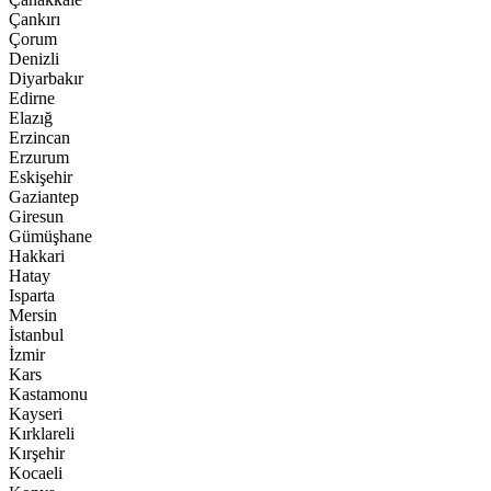
Çankırı
Çorum
Denizli
Diyarbakır
Edirne
Elazığ
Erzincan
Erzurum
Eskişehir
Gaziantep
Giresun
Gümüşhane
Hakkari
Hatay
Isparta
Mersin
İstanbul
İzmir
Kars
Kastamonu
Kayseri
Kırklareli
Kırşehir
Kocaeli