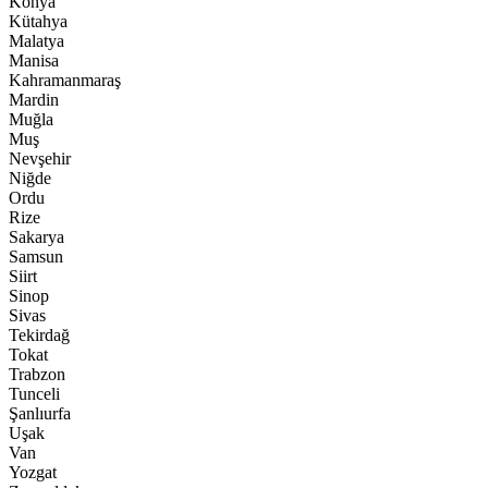
Konya
Kütahya
Malatya
Manisa
Kahramanmaraş
Mardin
Muğla
Muş
Nevşehir
Niğde
Ordu
Rize
Sakarya
Samsun
Siirt
Sinop
Sivas
Tekirdağ
Tokat
Trabzon
Tunceli
Şanlıurfa
Uşak
Van
Yozgat