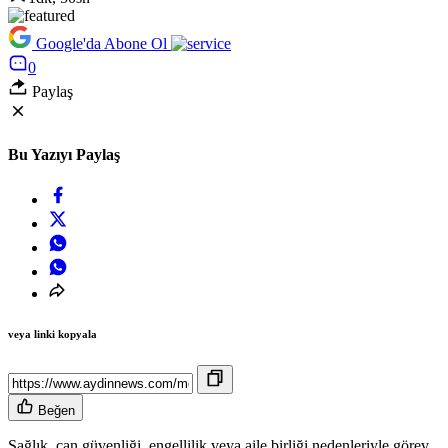
Google'da Abone Ol
0
Paylaş
Bu Yazıyı Paylaş
veya linki kopyala
Beğen
Sağlık, can güvenliği, engellilik veya aile birliği nedenleriyle görev