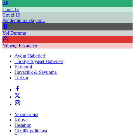
Canlı Tv
Covid 19
Pandeminin detayları..
Yol Durumu
Nöbetçi Eczaneler
Aydın Haberleri
Türkiye Siyaset Haberleri
Ekonomi
Havacılık & Savunma
Turizm
Yazarlarımız
Künye
Hesabım
Gizlilik politikası