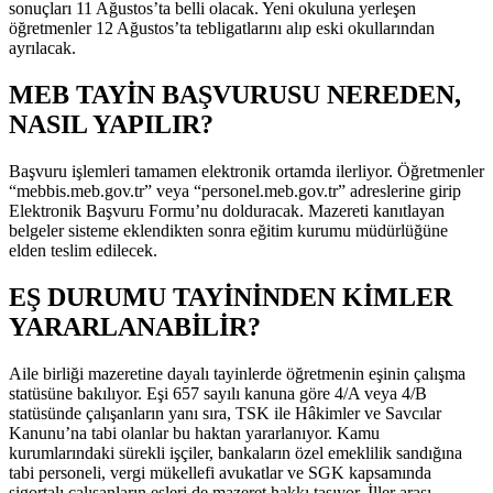
sonuçları 11 Ağustos’ta belli olacak. Yeni okuluna yerleşen
öğretmenler 12 Ağustos’ta tebligatlarını alıp eski okullarından
ayrılacak.
MEB TAYİN BAŞVURUSU NEREDEN,
NASIL YAPILIR?
Başvuru işlemleri tamamen elektronik ortamda ilerliyor. Öğretmenler
“mebbis.meb.gov.tr” veya “personel.meb.gov.tr” adreslerine girip
Elektronik Başvuru Formu’nu dolduracak. Mazereti kanıtlayan
belgeler sisteme eklendikten sonra eğitim kurumu müdürlüğüne
elden teslim edilecek.
EŞ DURUMU TAYİNİNDEN KİMLER
YARARLANABİLİR?
Aile birliği mazeretine dayalı tayinlerde öğretmenin eşinin çalışma
statüsüne bakılıyor. Eşi 657 sayılı kanuna göre 4/A veya 4/B
statüsünde çalışanların yanı sıra, TSK ile Hâkimler ve Savcılar
Kanunu’na tabi olanlar bu haktan yararlanıyor. Kamu
kurumlarındaki sürekli işçiler, bankaların özel emeklilik sandığına
tabi personeli, vergi mükellefi avukatlar ve SGK kapsamında
sigortalı çalışanların eşleri de mazeret hakkı taşıyor. İller arası