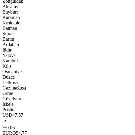
Zonguldak
Aksaray
Bayburt
Karaman
Kırıkkale
Batman
Şırnak
Bartın
Ardahan
Iğdır
Yalova
Karabük
Kilis
Osmaniye
Düzce
Lefkoşa
Gazimağusa
Girne
Güzelyurt
İskele
Pristina
USD
47,57
%0.06
EURO
54,77