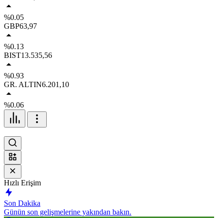
%0.05
GBP
63,97
%0.13
BIST
13.535,56
%0.93
GR. ALTIN
6.201,10
%0.06
Hızlı Erişim
Son Dakika
Günün son gelişmelerine yakından bakın.