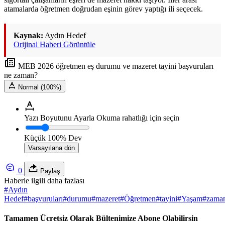
atamalarda öğretmen doğrudan eşinin görev yaptığı ili seçecek.
Kaynak:
Aydın Hedef
Orijinal Haberi Görüntüle
MEB 2026 öğretmen eş durumu ve mazeret tayini başvuruları
ne zaman?
Normal (100%)
Yazı Boyutunu Ayarla
Okuma rahatlığı için seçin
Küçük
100%
Dev
Varsayılana dön
0
Paylaş
Haberle ilgili daha fazlası
#
Aydın
Hedef
#
başvuruları
#
durumu
#
mazeret
#
Öğretmen
#
tayini
#
Yaşam
#
zama
Tamamen Ücretsiz Olarak Bültenimize Abone Olabilirsin