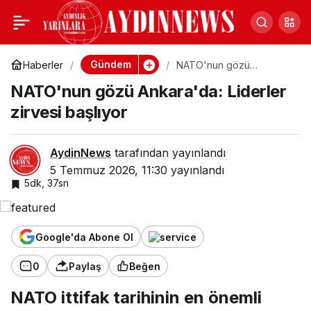
NATO'nun gözü
0
Ankara'da: Liderler
Gündem
Haberler
NATO'nun gözü
Ankara'da: Liderler
NATO'nun gözü Ankara'da: Liderler
zirvesi başlıyor
zirvesi başlıyor
zirvesi başlıyor
AydinNews
tarafından yayınlandı
5 Temmuz 2026, 11:30
yayınlandı
5dk, 37sn
Google'da Abone Ol
0
Paylaş
Beğen
NATO ittifak tarihinin en önemli