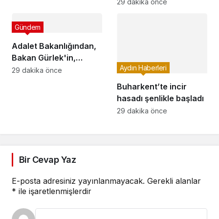
paylaşımı
29 dakika önce
Gündem
Aydın Haberleri
Adalet Bakanlığından,
Buharkent’te incir
Bakan Gürlek'in,
hasadı şenlikle başladı
Behçet Oktay'ın
29 dakika önce
29 dakika önce
ailesiyle görüşmesine
ilişkin açıklama
Bir Cevap Yaz
E-posta adresiniz yayınlanmayacak.
Gerekli alanlar
*
ile işaretlenmişlerdir