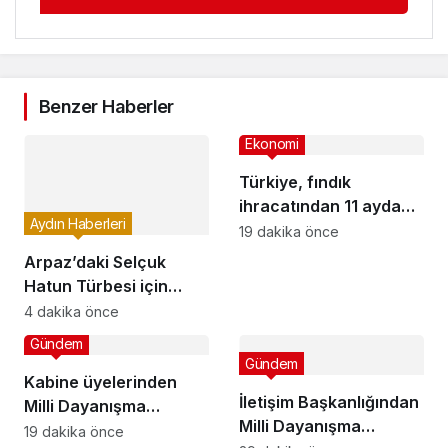
Benzer Haberler
Ekonomi
Türkiye, fındık
ihracatından 11 ayda
Aydın Haberleri
2,4 milyar dolar gelir
19 dakika önce
sağladı
Arpaz’daki Selçuk
Hatun Türbesi için
restorasyon çağrısı: 7
4 dakika önce
asırlık miras korunmayı
Gündem
bekliyor
Gündem
Kabine üyelerinden
İletişim Başkanlığından
Milli Dayanışma
Milli Dayanışma
paylaşımı
19 dakika önce