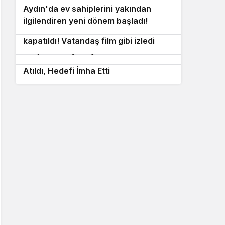
Aydın'da ev sahiplerini yakından
8
9
ilgilendiren yeni dönem başladı!
Efeler’de yıkım başladı: Yol trafiğe
Van ve Afyonkarahisar'daki 2 faili
10
kapatıldı! Vatandaş film gibi izledi
meçhul cinayet aydınlatıldı
TOLUN P’den Tam İsabet! AKINCI’dan
Atıldı, Hedefi İmha Etti