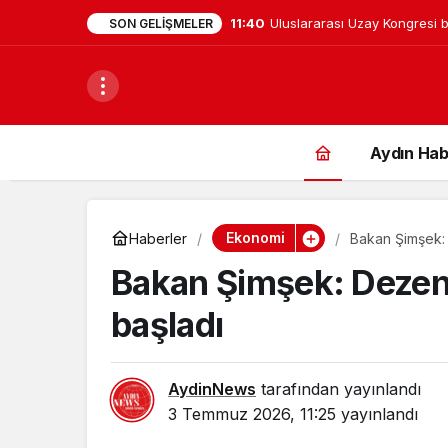
11:40
Uluslararası Uzay Kongresi b
SON GELIŞMELER
gelecek için belirledi
Aydın Hab
Ekonomi
Haberler
Bakan Şimşek:
Bakan Şimşek: Dezen
başladı
AydinNews
tarafından yayınlandı
3 Temmuz 2026, 11:25
yayınlandı