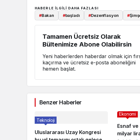
HABERLE ILGILI DAHA FAZLASI
#
Bakan
#
başladı
#
Dezenflasyon
#
Şimş
Tamamen Ücretsiz Olarak
Bültenimize Abone Olabilirsin
Yeni haberlerden haberdar olmak için fırs
kaçırma ve ücretsiz e-posta aboneliğini
hemen başlat.
Benzer Haberler
Ekonomi
Teknoloji
Esnaf ve
Uluslararası Uzay Kongresi
milyar li
bu yıl temasını ortak gelecek