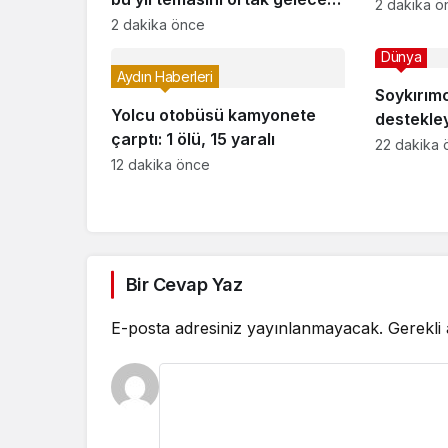
sağlandı
2 dakika ö
için belirledi
2 dakika önce
Dünya
Aydın Haberleri
Soykırımcı 
Yolcu otobüsü kamyonete
destekle
çarptı: 1 ölü, 15 yaralı
Yahudiler
22 dakika 
12 dakika önce
iptal etti
Bir Cevap Yaz
E-posta adresiniz yayınlanmayacak.
Gerekli