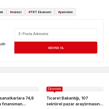
ek
#
süreci
#
TRT Ekonomi
#
yeniden
atı
ABONE OL
Ekonomi
 sanatkarlara 74,8
Ticaret Bakanlığı, 107
ra finansman
sektörel pazar araştırmasını