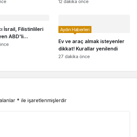
hizmete sundu
nce
12 dakika önce
İsrail, Filistinlileri
Aydın Haberleri
yen ABD'li
Ev ve araç almak isteyenler
in ülkeye giriş iznini
önce
dikkat! Kurallar yenilendi
27 dakika önce
 alanlar
*
ile işaretlenmişlerdir