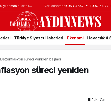
u yıl temasını ortak
Veri alınamadı!
USD
47,57
EURO
54,77
erleri
Türkiye Siyaset Haberleri
Ekonomi
Havacılık &
 Dezenflasyon süreci yeniden başladı
flasyon süreci yeniden
1dk, 7sn